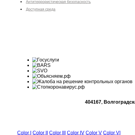
Антитеррористическая безопасность
Доступная среда
404167, Волгоградск
Color I
Color II
Color III
Color IV
Color V
Color VI