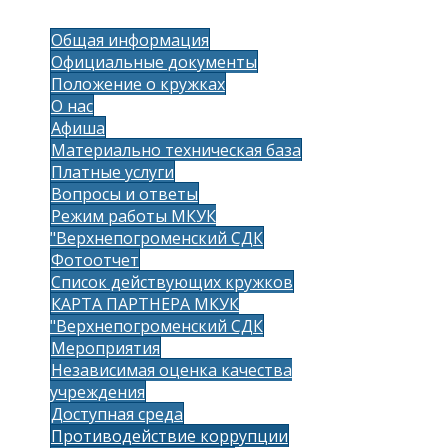
Общая информация
Официальные документы
Положение о кружках
О нас
Афиша
Материально техническая база
Платные услуги
Вопросы и ответы
Режим работы МКУК
"Верхнепогроменский СДК
Фотоотчет
Список действующих кружков
КАРТА ПАРТНЕРА МКУК
"Верхнепогроменский СДК
Мероприятия
Независимая оценка качества
учреждения
Доступная среда
Противодействие коррупции