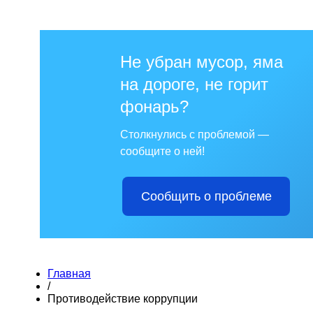
Не убран мусор, яма
на дороге, не горит
фонарь?
Столкнулись с проблемой —
сообщите о ней!
Сообщить о проблеме
Главная
/
Противодействие коррупции